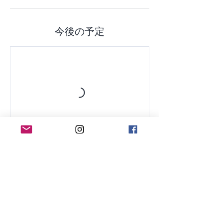
今後の予定
キャンセルポリシー
▶︎オンライン決済の場合には、申し込み決済
完了時点で3.6%の手数料がかかります。キ
ャンセル時には3.6%を差し引いた金額が全
額として返金されます。
▶︎それぞれの講座詳細ページに記載された