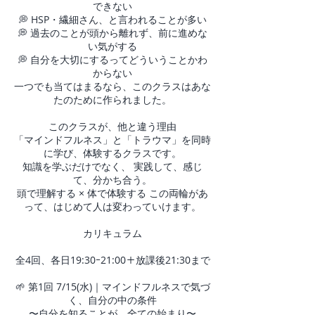
できない
💭 HSP・繊細さん、と言われることが多い
💭 過去のことが頭から離れず、前に進めな
い気がする
💭 自分を大切にするってどういうことかわ
からない
一つでも当てはまるなら、このクラスはあな
たのために作られました。
このクラスが、他と違う理由
「マインドフルネス」と「トラウマ」を同時
に学び、体験するクラスです。
知識を学ぶだけでなく、 実践して、感じ
て、分かち合う。
頭で理解する × 体で体験する この両輪があ
って、はじめて人は変わっていけます。
カリキュラム
全4回、各日19:30ｰ21:00＋放課後21:30まで
🌱 第1回 7/15(水)｜マインドフルネスで気づ
く、自分の中の条件
〜自分を知ることが、全ての始まり〜