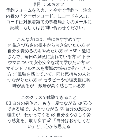
割引：50％オフ
予約フォームを入力、＜今すぐ予約＞→注文
内容の「クーポンコード」にコードを入力。
コードは対象者宛ての事務局よりのメールに
記載、もしくはお問い合わせください。
こんな方には、特におすすめです
✅ 生きづらさの根本から向き合いたい方 ✅
自分を責めるのをやめたい方 ✅ HSP・繊細
さんで、毎日の刺激に疲れている方 ✅ トラ
ウマについて安心安全な場で学びたい方 ✅
マインドフルネスを実際の悩みに活かしたい
方 ✅ 孤独を感じていて、同じ気持ちの人と
つながりたい方 ✅ セラピーや心理支援に興
味があるが、敷居が高く感じている方
このクラスで体験できること
😮‍💨 自分の身体と、もう一度つながる 🤝 安心
できる場で、人とつながる 💡 自分の反応の
理由が、わかってくる 🌿 自分をやさしく労
う感覚を、取り戻す 🔓 「自分はおかしくな
い」と、心から思える