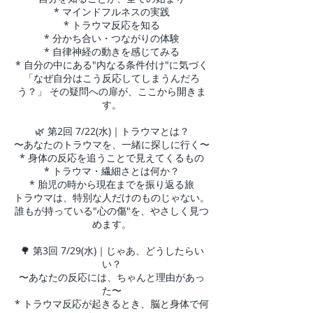
* マインドフルネスの実践
* トラウマ反応を知る
* 分かち合い・つながりの体験
* 自律神経の動きを感じてみる
* 自分の中にある"内なる条件付け"に気づく
「なぜ自分はこう反応してしまうんだろ
う？」 その疑問への扉が、ここから開きま
す。
🌿 第2回 7/22(水)｜トラウマとは？
〜あなたのトラウマを、一緒に探しに行く〜
* 身体の反応を追うことで見えてくるもの
* トラウマ・繊細さとは何か？
* 胎児の時から現在までを振り返る旅
トラウマは、特別な人だけのものじゃない。
誰もが持っている"心の傷"を、やさしく見つ
めます。
🌳 第3回 7/29(水)｜じゃあ、どうしたらい
い？
〜あなたの反応には、ちゃんと理由があっ
た〜
* トラウマ反応が起きるとき、脳と身体で何