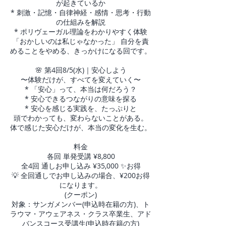
が起きているか
* 刺激・記憶・自律神経・感情・思考・行動
の仕組みを解説
* ポリヴェーガル理論をわかりやすく体験
「おかしいのは私じゃなかった」 自分を責
めることをやめる、きっかけになる回です。
🌸 第4回8/5(水)｜安心しよう
〜体験だけが、すべてを変えていく〜
* 「安心」って、本当は何だろう？
* 安心できるつながりの意味を探る
* 安心を感じる実践を、たっぷりと
頭でわかっても、変わらないことがある。
体で感じた安心だけが、本当の変化を生む。
料金
各回 単発受講 ¥8,800
全4回 通しお申し込み ¥35,000 ✨お得
💡 全回通しでお申し込みの場合、¥200お得
になります。
(クーポン)
対象：サンガメンバー(申込時在籍の方)、ト
ラウマ・アウェアネス・クラス卒業生、アド
バンスコース受講生(申込時在籍の方)