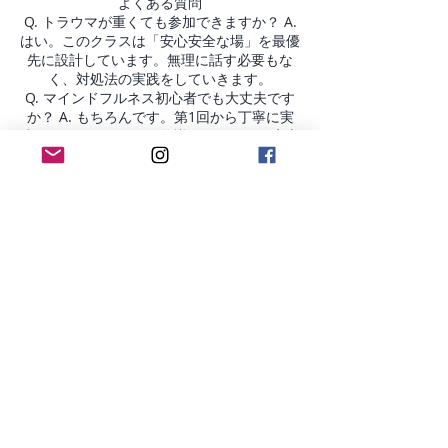
よくある質問
Q. トラウマが重くても参加できますか？ A.
はい。このクラスは「安心安全な場」を最優
先に設計しています。無理に話す必要もな
く、対処法の実践をしていきます。
Q. マインドフルネス初心者でも大丈夫です
か？ A. もちろんです。第1回から丁寧に実
践していきますので、知識ゼロからでも安心
してご参加ください。
Q. 全回参加しないといけませんか？ A. 単発
でのご参加も歓迎です。ただ、4回を通して
体験することで、より深い気づきと変化が生
まれます。
最後に
「自分がおかしいんじゃなかった。」 「こ
んな自分でも、大丈夫なんだ。」
そう思える瞬間が、きっとあなたにも訪れま
す。
生きづらさは、弱さじゃない。 繊細さは、
欠点じゃない。
あなたの心と身体が、今まで必死に守ってく
れたサインです。
一緒に、自分をもっと労いにいきましょう。